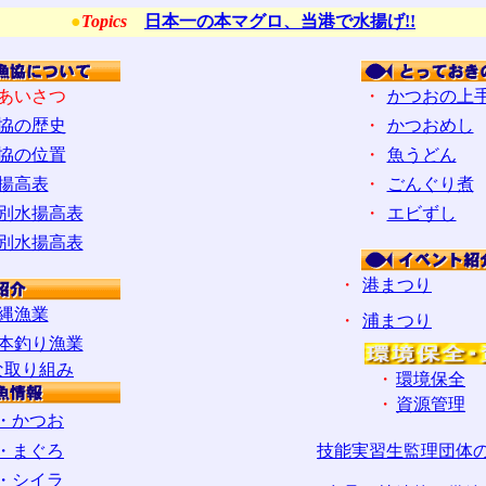
●
Topics
日本一の本マグロ、当港で水揚げ!!
あいさつ
・
かつおの上
協の歴史
・
かつおめし
協の位置
・
魚うどん
揚高表
・
ごんぐり煮
別水揚高表
・
エビずし
別水揚高表
・
港まつり
縄漁業
・
浦まつり
本釣り漁業
な取り組み
・
環境保全
・
資源管理
・かつお
・まぐろ
技能実習生監理団体
・シイラ