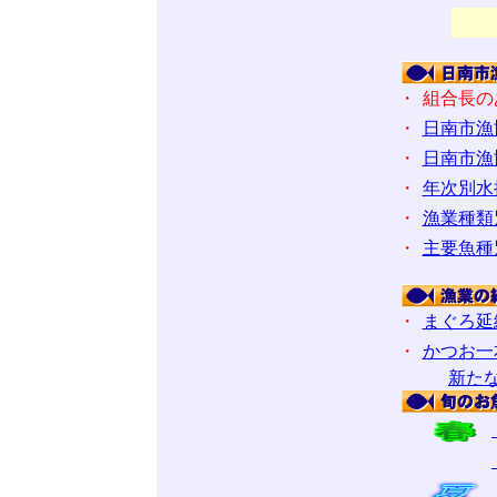
・
組合長の
・
日南市漁
・
日南市漁
・
年次別水
・
漁業種類
・
主要魚種
・
まぐろ延
・
かつお一
新た