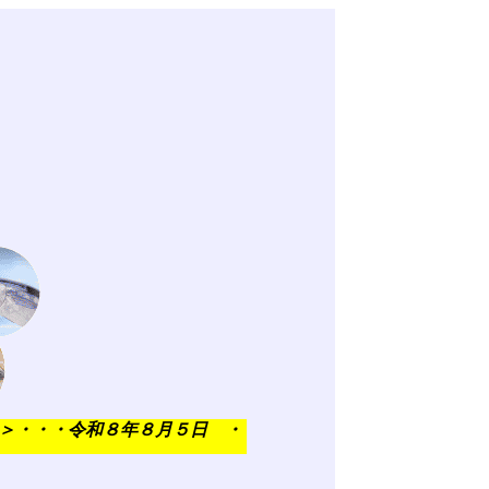
・・・令和８年８月５日 ・・
・・
・・（水揚数量 1.8t）（
マ